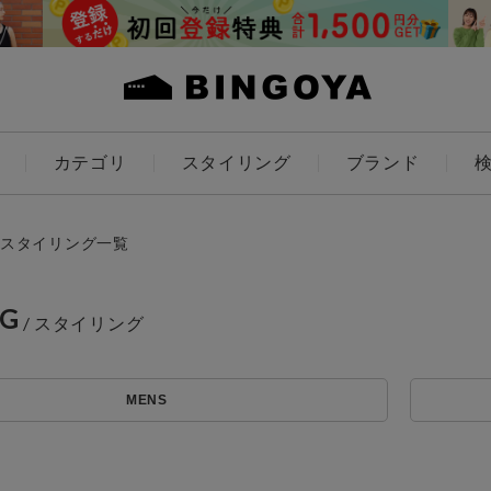
カテゴリ
スタイリング
ブランド
カラー
スタイリング一覧
NG
アイテムを探す
ES
KIDS
MENS
価格
条件絞り込み検索
カテゴリから探す
～