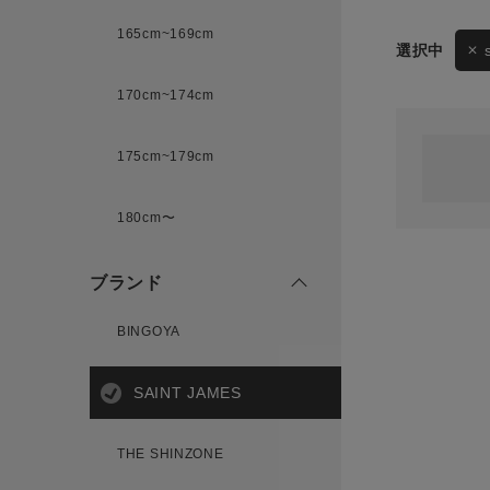
165cm~169cm
サイズ
170cm~174cm
ゲスト
様
175cm~179cm
ブランド
180cm〜
ログイン / マイページ
ブランド
お気に入りアイテム
BINGOYA
注文履歴
SAINT JAMES
新規会員登録
THE SHINZONE