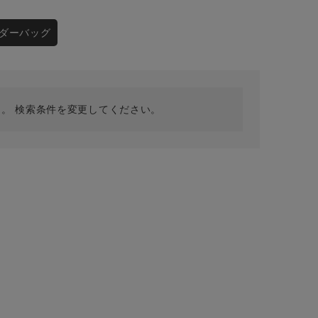
採用情報
ギフトカード
ダーバッグ
予約商品
WEB限定
。 検索条件を変更してください。
在庫なし含む
BINGOYA
無料公式アプリダウンロード