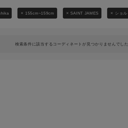
スタイリングから探す
商品タイプ
ブランドから探す
shika
155cm~159cm
SAINT JAMES
ショル
通常商品
WEB限定アイテムを探す
履き比べ可能商品から探す
セール価格
検索条件に該当するコーディネートが見つかりませんでした
お知らせ・ご利用ガイド
在庫
お知らせ
在庫あり
ご利用ガイド
ギフトラッピング
お問い合わせ
この条件で絞り込む