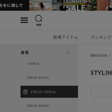
検索
詳細検索
新着アイテム
ランキング
キーワード
身長
BINGOYA
~149cm
STYLI
性別
150cm~154cm
MENS
LADI
155cm~159cm
カテゴリ
160cm~164cm