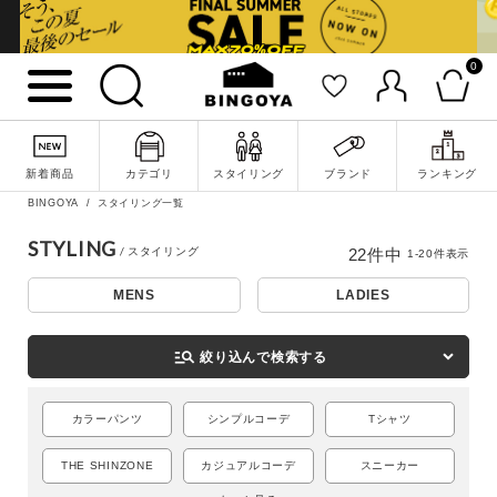
0
新着商品
カテゴリ
スタイリング
ブランド
ランキング
BINGOYA
スタイリング一覧
STYLING
22
件中
1
-
20
件表示
MENS
LADIES
詳細検索
manage_search
絞り込んで検索する
カラーパンツ
シンプルコーデ
Tシャツ
THE SHINZONE
カジュアルコーデ
スニーカー