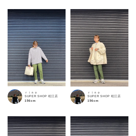
性別
MENS
LADIES
KIDS
カテゴリ
サイズ
ブランド
ｒｉｎｏ
ｒｉｎｏ
SUPER SHOP 松江店
SUPER SHOP 松江店
156cm
156cm