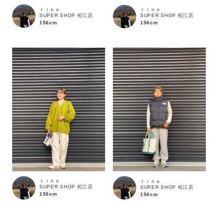
ｒｉｎｏ
ｒｉｎｏ
SUPER SHOP 松江店
SUPER SHOP 松江店
156cm
156cm
価格
～
商品タイプ
通常商品
予約商品
セール価格
WEB限定
在庫
ｒｉｎｏ
ｒｉｎｏ
在庫あり
在庫なし含む
SUPER SHOP 松江店
SUPER SHOP 松江店
156cm
156cm