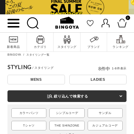
0
新着商品
カテゴリ
スタイリング
ブランド
ランキング
BINGOYA
スタイリング一覧
詳細検索
STYLING
8
件中
1
-
8
件表示
MENS
LADIES
manage_search
絞り込んで検索する
カラーパンツ
シンプルコーデ
サンダル
Tシャツ
THE SHINZONE
カジュアルコーデ