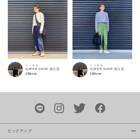
商品タイプ
通常商品
予約商品
セール価格
WEB限定
在庫
在庫あり
在庫なし含む
ｒｉｎｏ
ｒｉｎｏ
SUPER SHOP 松江店
SUPER SHOP 松江店
156cm
156cm
ピックアップ