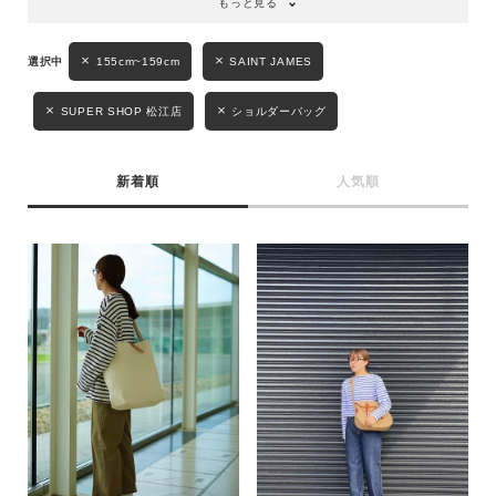
もっと見る
155cm~159cm
SAINT JAMES
SUPER SHOP 松江店
ショルダーバッグ
新着順
人気順
キーワード
性別
MENS
LADIES
KIDS
カテゴリ