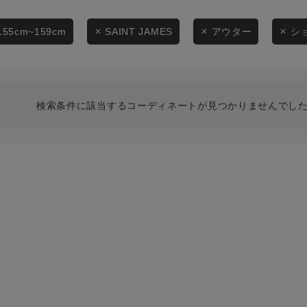
スタイリングから探す
商品タイプ
ブランドから探す
155cm~159cm
SAINT JAMES
アウター
シ
通常商品
WEB限定アイテムを探す
履き比べ可能商品から探す
セール価格
検索条件に該当するコーディネートが見つかりませんでした
お知らせ・ご利用ガイド
在庫
お知らせ
在庫あり
ご利用ガイド
ギフトラッピング
お問い合わせ
この条件で絞り込む