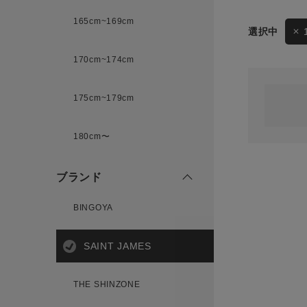
165cm~169cm
サイズ
170cm~174cm
ゲスト
様
175cm~179cm
ブランド
180cm〜
ログイン / マイページ
ブランド
お気に入りアイテム
BINGOYA
注文履歴
SAINT JAMES
新規会員登録
THE SHINZONE