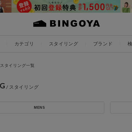
カテゴリ
スタイリング
ブランド
カラー
スタイリング一覧
NG
アイテムを探す
ES
KIDS
MENS
価格
条件絞り込み検索
カテゴリから探す
～