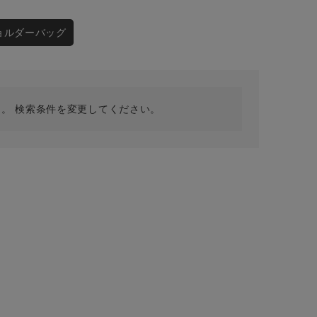
採用情報
ギフトカード
ョルダーバッグ
予約商品
WEB限定
。 検索条件を変更してください。
在庫なし含む
BINGOYA
無料公式アプリダウンロード