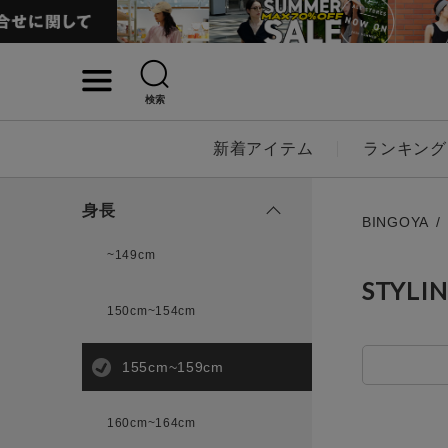
検索
詳細検索
新着アイテム
ランキング
キーワード
身長
BINGOYA
~149cm
STYLI
性別
150cm~154cm
MENS
LADI
155cm~159cm
カテゴリ
160cm~164cm