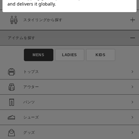
スタイリングから探す
価格
～
アイテムを探す
商品タイプ
MENS
LADIES
KIDS
通常商品
予約商品
セール価格
WEB限定
トップス
在庫
アウター
在庫あり
在庫なし含む
パンツ
シューズ
グッズ