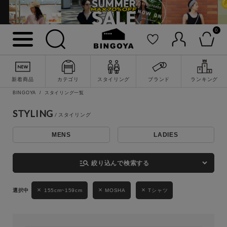
0
詳細検索
新着商品
カテゴリ
スタイリング
ブランド
ランキング
BINGOYA
スタイリング一覧
STYLING
MENS
LADIES
キーワード
manage_search
絞り込んで検索する
性別
155cm~159cm
MOSHA
Tシャツ
MENS
LADIES
KIDS
カテゴリ