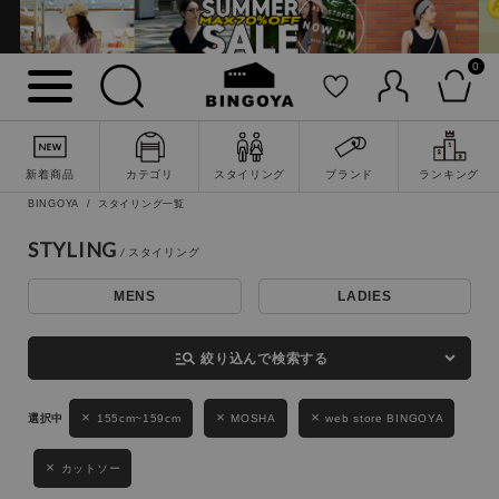
0
詳細検索
新着商品
カテゴリ
スタイリング
ブランド
ランキング
BINGOYA
スタイリング一覧
STYLING
MENS
LADIES
キーワード
manage_search
絞り込んで検索する
性別
155cm~159cm
MOSHA
web store BINGOYA
MENS
LADIES
KIDS
カットソー