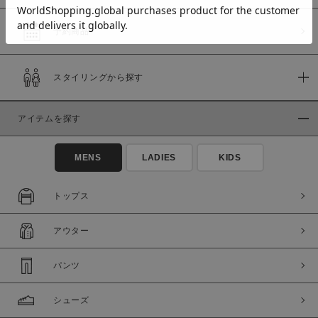
予約商品
価格
スタイリングから探す
～
アイテムを探す
商品タイプ
通常商品
予約商品
MENS
LADIES
KIDS
セール価格
WEB限定
トップス
在庫
アウター
在庫あり
在庫なし含む
パンツ
シューズ