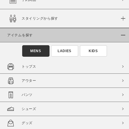
スタイリングから探す
価格
～
アイテムを探す
商品タイプ
MENS
LADIES
KIDS
通常商品
予約商品
セール価格
WEB限定
トップス
在庫
アウター
在庫あり
在庫なし含む
パンツ
シューズ
グッズ