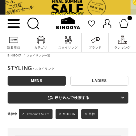
0
詳細検索
新着商品
カテゴリ
スタイリング
ブランド
ランキング
BINGOYA
スタイリング一覧
STYLING
MENS
LADIES
キーワード
manage_search
絞り込んで検索する
性別
155cm~159cm
MOSHA
男性
MENS
LADIES
KIDS
カテゴリ