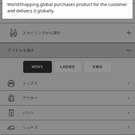
予約商品
価格
スタイリングから探す
～
アイテムを探す
商品タイプ
通常商品
予約商品
MENS
LADIES
KIDS
セール価格
WEB限定
トップス
在庫
アウター
在庫あり
在庫なし含む
パンツ
シューズ