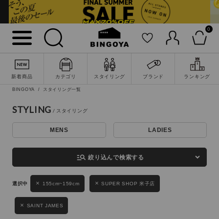
0
詳細検索
新着商品
カテゴリ
スタイリング
ブランド
ランキング
BINGOYA
スタイリング一覧
STYLING
MENS
LADIES
キーワード
manage_search
絞り込んで検索する
性別
155cm~159cm
SUPER SHOP 米子店
MENS
LADIES
KIDS
SAINT JAMES