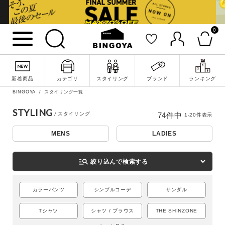
0
新着商品
カテゴリ
スタイリング
ブランド
ランキング
BINGOYA
スタイリング一覧
STYLING
74
件中
1
-
20
件表示
MENS
LADIES
詳細検索
manage_search
絞り込んで検索する
カラーパンツ
シンプルコーデ
サンダル
Tシャツ
シャツ / ブラウス
THE SHINZONE