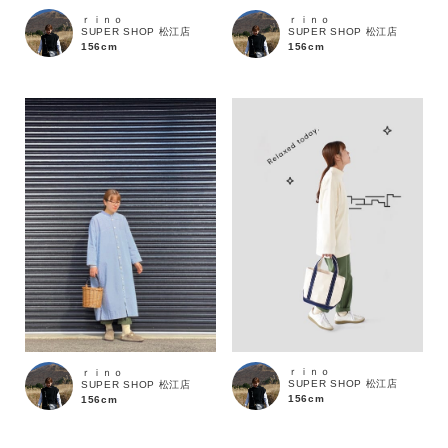
ｒｉｎｏ
ｒｉｎｏ
SUPER SHOP 松江店
SUPER SHOP 松江店
156cm
156cm
価格
～
商品タイプ
通常商品
予約商品
セール価格
WEB限定
在庫
ｒｉｎｏ
ｒｉｎｏ
在庫あり
在庫なし含む
SUPER SHOP 松江店
SUPER SHOP 松江店
156cm
156cm