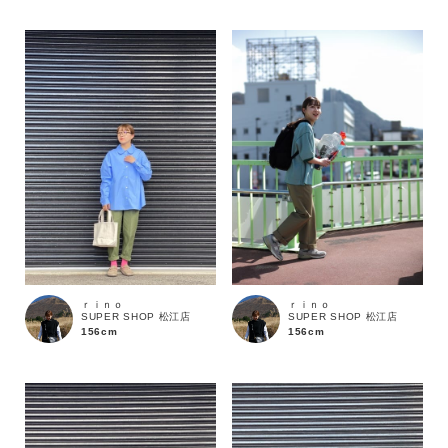
性別
MENS
LADIES
KIDS
カテゴリ
サイズ
ブランド
ｒｉｎｏ
ｒｉｎｏ
SUPER SHOP 松江店
SUPER SHOP 松江店
156cm
156cm