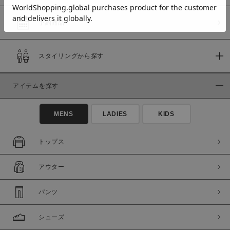
予約商品
価格
スタイリングから探す
～
アイテムを探す
商品タイプ
通常商品
予約商品
MENS
LADIES
KIDS
セール価格
WEB限定
トップス
在庫
アウター
在庫あり
在庫なし含む
パンツ
シューズ