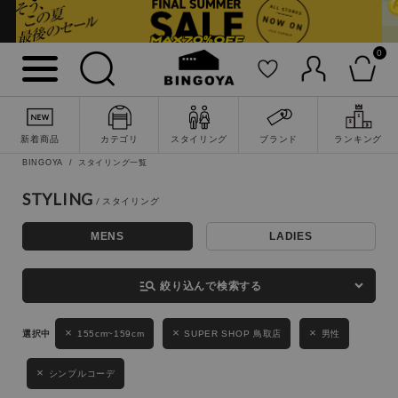
0
詳細検索
新着商品
カテゴリ
スタイリング
ブランド
ランキング
BINGOYA
スタイリング一覧
STYLING
MENS
LADIES
キーワード
manage_search
絞り込んで検索する
性別
155cm~159cm
SUPER SHOP 鳥取店
男性
MENS
LADIES
KIDS
シンプルコーデ