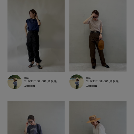
性別
MENS
LADIES
KIDS
カテゴリ
サイズ
mai
mai
SUPER SHOP 鳥取店
SUPER SHOP 鳥取店
ブランド
158cm
158cm