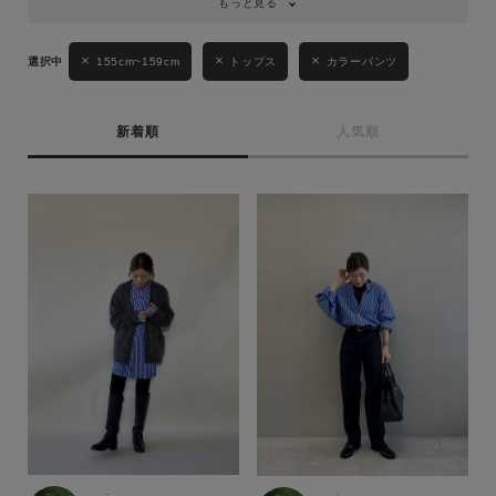
もっと見る
155cm~159cm
トップス
カラーパンツ
新着順
人気順