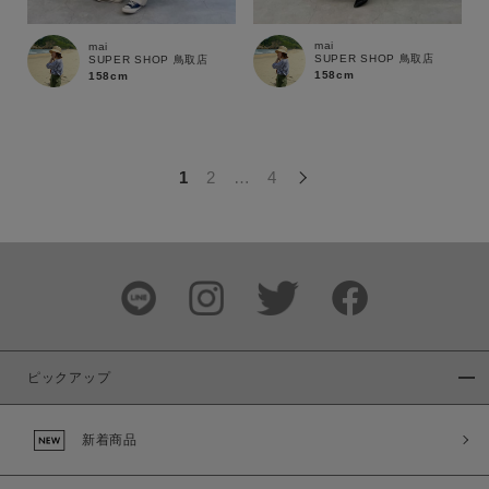
この条件で絞り込む
mai
mai
SUPER SHOP 鳥取店
SUPER SHOP 鳥取店
158cm
158cm
1
2
…
4
ピックアップ
新着商品