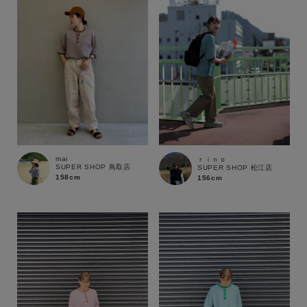
mai
ｒｉｎｏ
SUPER SHOP 鳥取店
SUPER SHOP 松江店
158cm
156cm