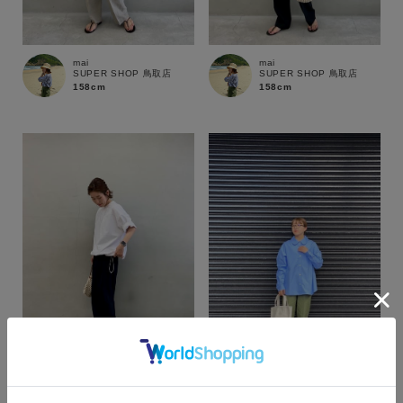
mai
mai
SUPER SHOP 鳥取店
SUPER SHOP 鳥取店
158cm
158cm
カラー
mai
ｒｉｎｏ
SUPER SHOP 鳥取店
SUPER SHOP 松江店