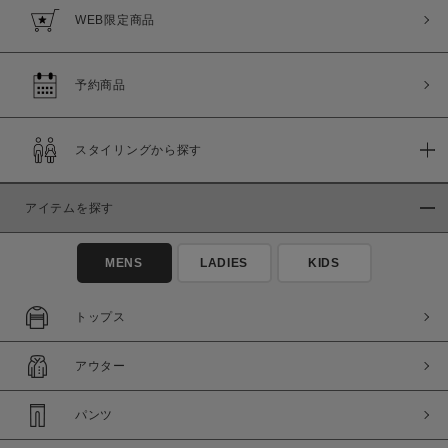
WEB限定商品
予約商品
スタイリングから探す
アイテムを探す
MENS
LADIES
KIDS
トップス
アウター
パンツ