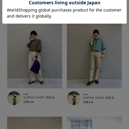
158cm
156cm
価格
～
商品タイプ
通常商品
予約商品
セール価格
WEB限定
在庫
mai
mai
SUPER SHOP 鳥取店
SUPER SHOP 鳥取店
在庫あり
在庫なし含む
158cm
158cm