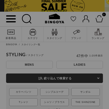
0
新着商品
カテゴリ
スタイリング
ブランド
ランキング
BINGOYA
スタイリング一覧
STYLING
47
件中
1
-
20
件表示
MENS
LADIES
詳細検索
manage_search
絞り込んで検索する
カラーパンツ
シンプルコーデ
サンダル
Tシャツ
シャツ / ブラウス
THE SHINZONE