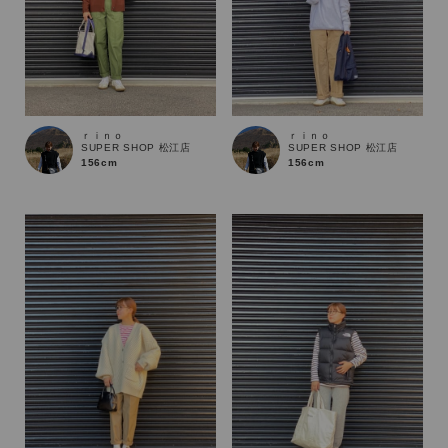
ｒｉｎｏ
ｒｉｎｏ
SUPER SHOP 松江店
SUPER SHOP 松江店
156cm
156cm