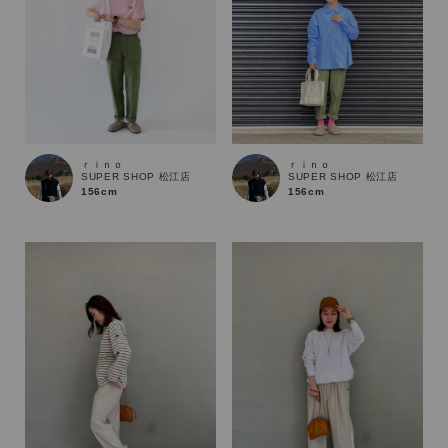
ｒｉｎｏ
ｒｉｎｏ
SUPER SHOP 松江店
SUPER SHOP 松江店
156cm
156cm