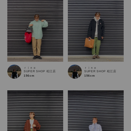
ｒｉｎｏ
ｒｉｎｏ
SUPER SHOP 松江店
SUPER SHOP 松江店
156cm
156cm