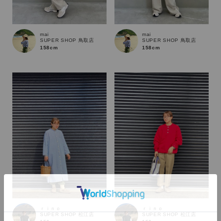
mai
mai
SUPER SHOP 鳥取店
SUPER SHOP 鳥取店
158cm
158cm
カラー
ｒｉｎｏ
ｒｉｎｏ
SUPER SHOP 松江店
SUPER SHOP 松江店