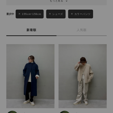
もっと見る
155cm~159cm
シューズ
カラーパンツ
新着順
人気順