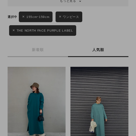
もっと見る
キーワード
155cm~159cm
ワンピース
THE NORTH FACE PURPLE LABEL
性別
MENS
LADIES
KIDS
新着順
人気順
カテゴリ
サイズ
ブランド