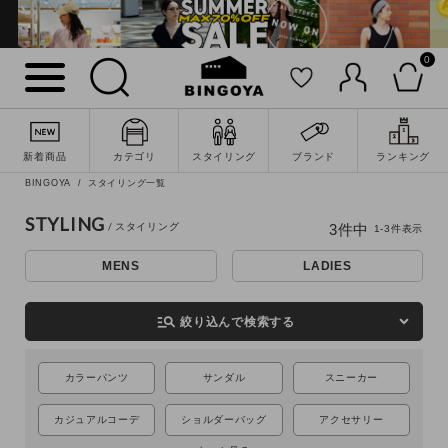
0
新着商品
カテゴリ
スタイリング
ブランド
ランキング
詳細検索
BINGOYA
スタイリング一覧
STYLING
3
件中
1
-
3
件表示
MENS
LADIES
manage_search
絞り込んで検索する
カラーパンツ
サンダル
スニーカー
カジュアルコーデ
ショルダーバッグ
アクセサリー