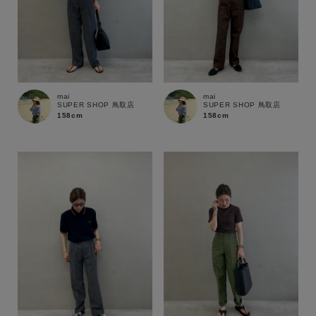
mai
mai
SUPER SHOP 鳥取店
SUPER SHOP 鳥取店
158cm
158cm