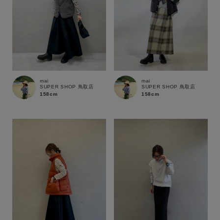
mai
mai
SUPER SHOP 鳥取店
SUPER SHOP 鳥取店
158cm
158cm