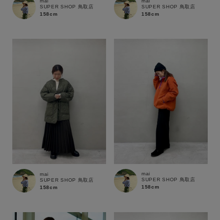
mai
mai
SUPER SHOP 鳥取店
SUPER SHOP 鳥取店
158cm
158cm
mai
mai
SUPER SHOP 鳥取店
SUPER SHOP 鳥取店
158cm
158cm
キーワード