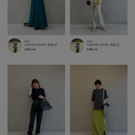
mai
mai
SUPER SHOP 鳥取店
SUPER SHOP 鳥取店
158cm
158cm