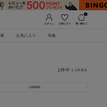
0
お気に入り
買い物かご
ログイン
検索
お気に入り
特集
1
件中
1
-
1
件表示
BINGOYAについて
LADIES
店舗一覧
会社概要