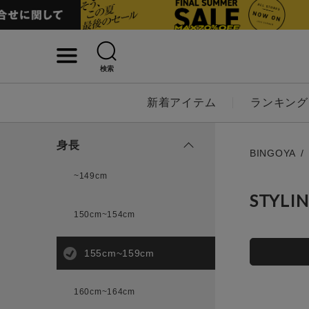
検索
詳細検索
新着アイテム
ランキング
キーワード
身長
BINGOYA
~149cm
STYLI
性別
150cm~154cm
MENS
LADI
155cm~159cm
カテゴリ
160cm~164cm