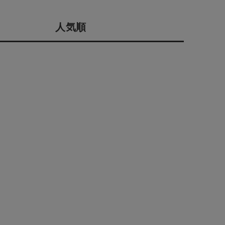
採用情報
人気順
ギフトカード
予約商品
WEB限定
在庫なし含む
BINGOYA
無料公式アプリダウンロード