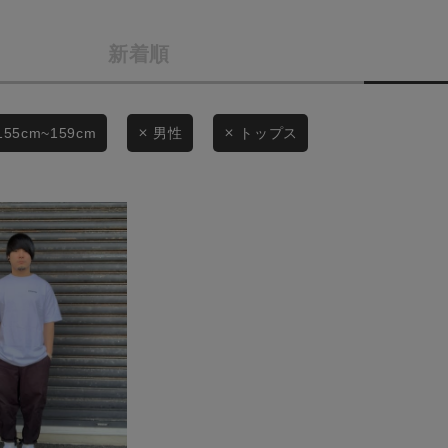
スタイリングから探す
商品タイプ
新着順
ブランドから探す
通常商品
WEB限定アイテムを探す
履き比べ可能商品から探す
セール価格
155cm~159cm
男性
トップス
お知らせ・ご利用ガイド
在庫
お知らせ
在庫あり
ご利用ガイド
ギフトラッピング
お問い合わせ
この条件で絞り込む