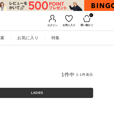
0
お気に入り
買い物かご
ログイン
検索
お気に入り
特集
1
件中
1
-
1
件表示
LADIES
BINGOYAについて
店舗一覧