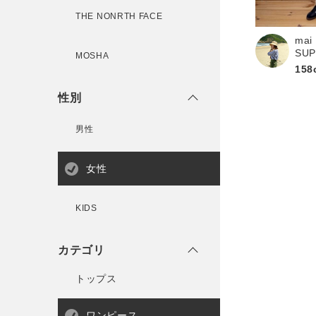
新規会員登録
THE NONRTH FACE
mai
SU
MOSHA
158
性別
男性
女性
KIDS
カテゴリ
トップス
ワンピース