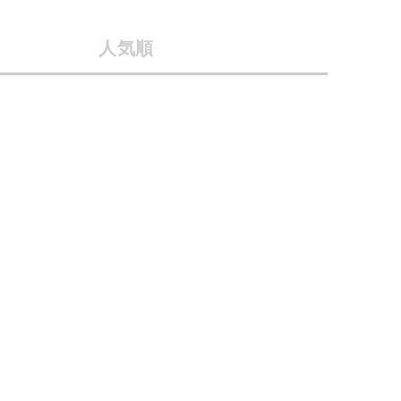
会社概要
人気順
採用情報
予約商品
ギフトカード
WEB限定
在庫なし含む
BINGOYA
無料公式アプリダウンロード