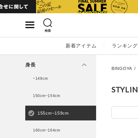
検索
詳細検索
新着アイテム
ランキング
キーワード
身長
BINGOYA
~149cm
STYLI
性別
150cm~154cm
MENS
LADI
155cm~159cm
カテゴリ
160cm~164cm