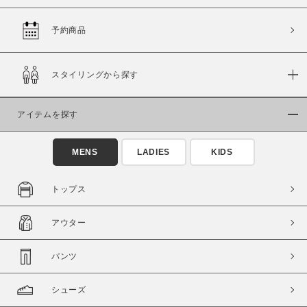
予約商品
価格
スタイリングから探す
～
アイテムを探す
商品タイプ
通常商品
予約商品
MENS
LADIES
KIDS
セール価格
WEB限定
トップス
在庫
アウター
在庫あり
在庫なし含む
パンツ
シューズ