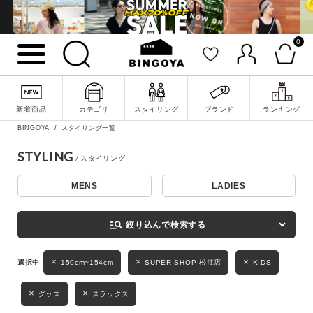
0
詳細検索
新着商品
カテゴリ
スタイリング
ブランド
ランキング
BINGOYA
スタイリング一覧
STYLING
MENS
LADIES
キーワード
manage_search
絞り込んで検索する
性別
150cm~154cm
SUPER SHOP 松江店
KIDS
MENS
LADIES
KIDS
グッズ
スラックス