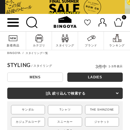
0
新着商品
カテゴリ
スタイリング
ブランド
ランキング
詳細検索
BINGOYA
スタイリング一覧
STYLING
3
件中
1
-
3
件表示
MENS
LADIES
manage_search
絞り込んで検索する
サンダル
Tシャツ
THE SHINZONE
カジュアルコーデ
スニーカー
ジャケット