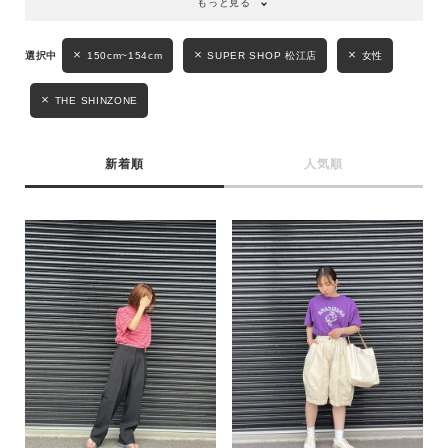
もっと見る
キーワード
150cm~154cm
SUPER SHOP 松江店
女性
THE SHINZONE
性別
MENS
LADIES
KIDS
新着順
人気順
カテゴリ
サイズ
ブランド