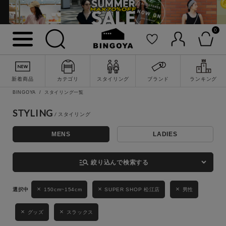
0
詳細検索
新着商品
カテゴリ
スタイリング
ブランド
ランキング
BINGOYA
スタイリング一覧
STYLING
MENS
LADIES
キーワード
manage_search
絞り込んで検索する
性別
150cm~154cm
SUPER SHOP 松江店
男性
MENS
LADIES
KIDS
グッズ
スラックス