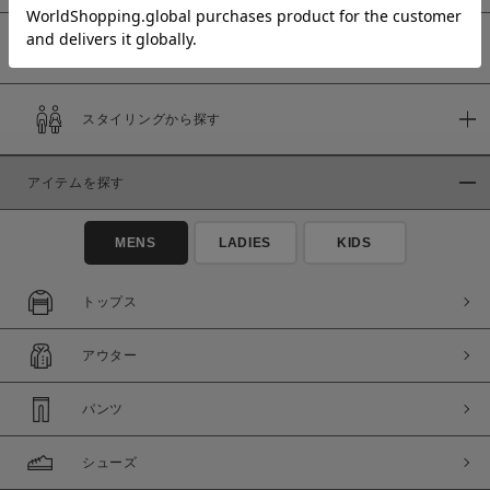
予約商品
価格
スタイリングから探す
～
アイテムを探す
商品タイプ
通常商品
予約商品
MENS
LADIES
KIDS
セール価格
WEB限定
トップス
在庫
アウター
在庫あり
在庫なし含む
パンツ
シューズ