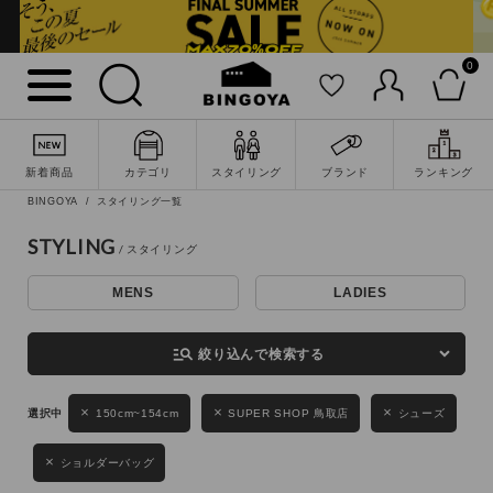
0
詳細検索
新着商品
カテゴリ
スタイリング
ブランド
ランキング
BINGOYA
スタイリング一覧
STYLING
MENS
LADIES
キーワード
manage_search
絞り込んで検索する
性別
150cm~154cm
SUPER SHOP 鳥取店
シューズ
MENS
LADIES
KIDS
ショルダーバッグ