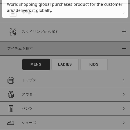
予約商品
価格
スタイリングから探す
～
アイテムを探す
商品タイプ
通常商品
予約商品
MENS
LADIES
KIDS
セール価格
WEB限定
トップス
在庫
アウター
在庫あり
在庫なし含む
パンツ
シューズ