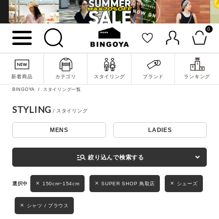
0
詳細検索
新着商品
カテゴリ
スタイリング
ブランド
ランキング
BINGOYA
スタイリング一覧
STYLING
MENS
LADIES
キーワード
manage_search
絞り込んで検索する
性別
150cm~154cm
SUPER SHOP 鳥取店
シューズ
MENS
LADIES
KIDS
シャツ / ブラウス