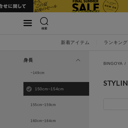
検索
詳細検索
新着アイテム
ランキング
キーワード
身長
BINGOYA
~149cm
STYLI
性別
150cm~154cm
MENS
LADI
155cm~159cm
カテゴリ
160cm~164cm