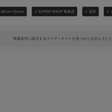
スタイリングから探す
商品タイプ
ブランドから探す
150cm~154cm
SUPER SHOP 鳥取店
女性
通常商品
WEB限定アイテムを探す
履き比べ可能商品から探す
セール価格
検索条件に該当するコーディネートが見つかりませんでした
お知らせ・ご利用ガイド
在庫
お知らせ
在庫あり
ご利用ガイド
ギフトラッピング
お問い合わせ
この条件で絞り込む