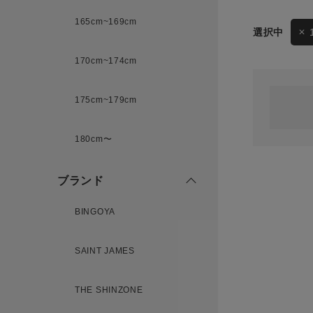
165cm~169cm
サイズ
170cm~174cm
ゲスト
様
175cm~179cm
ブランド
180cm〜
ログイン / マイページ
ブランド
お気に入りアイテム
BINGOYA
注文履歴
SAINT JAMES
新規会員登録
THE SHINZONE