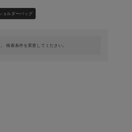
採用情報
ギフトカード
ショルダーバッグ
予約商品
WEB限定
。 検索条件を変更してください。
在庫なし含む
BINGOYA
無料公式アプリダウンロード