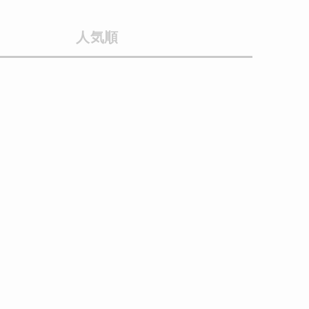
採用情報
人気順
ギフトカード
予約商品
WEB限定
在庫なし含む
BINGOYA
無料公式アプリダウンロード