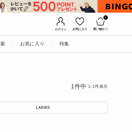
0
お気に入り
買い物かご
ログイン
検索
お気に入り
特集
1
件中
1
-
1
件表示
BINGOYAについて
LADIES
店舗一覧
会社概要