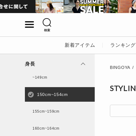
検索
詳細検索
新着アイテム
ランキング
キーワード
身長
BINGOYA
~149cm
STYLI
性別
150cm~154cm
MENS
LADI
155cm~159cm
カテゴリ
160cm~164cm