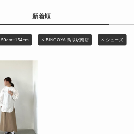
スタイリングから探す
商品タイプ
新着順
ブランドから探す
通常商品
WEB限定アイテムを探す
履き比べ可能商品から探す
セール価格
150cm~154cm
BINGOYA 鳥取駅南店
シューズ
お知らせ・ご利用ガイド
在庫
お知らせ
在庫あり
ご利用ガイド
ギフトラッピング
お問い合わせ
この条件で絞り込む