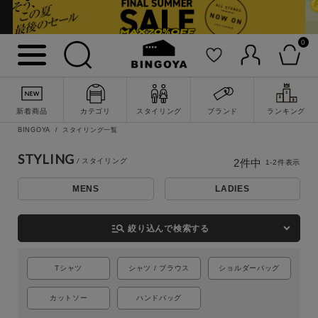
0
詳細検索
新着商品
カテゴリ
スタイリング
ブランド
ランキング
BINGOYA
スタイリング一覧
STYLING
2
件中
1
-
2
件表示
MENS
LADIES
manage_search
絞り込んで検索する
キーワード
Tシャツ
シャツ / ブラウス
ショルダーバッグ
カットソー
ハンドバッグ