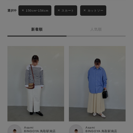
性別
150cm~154cm
スカート
カットソー
MENS
LADIES
KIDS
新着順
人気順
カテゴリ
サイズ
ブランド
Asami
Asami
BINGOYA 鳥取駅南店
BINGOYA 鳥取駅南店