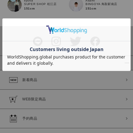
Asami
syuka
BINGOYA 鳥取駅南店
SUPER SHOP 松江店
151cm
151cm
カラー
ピックアップ
価格
新着商品
～
WEB限定商品
商品タイプ
通常商品
予約商品
予約商品
セール価格
WEB限定