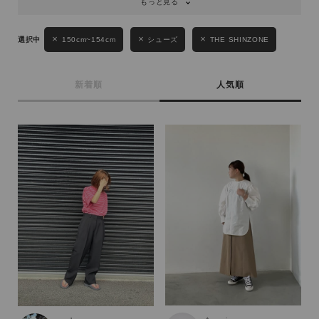
もっと見る
性別
MENS
LADIES
KIDS
150cm~154cm
シューズ
THE SHINZONE
カテゴリ
新着順
人気順
サイズ
ブランド