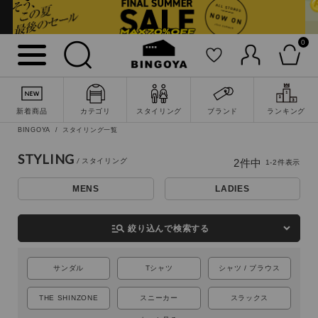
0
詳細検索
新着商品
カテゴリ
スタイリング
ブランド
ランキング
BINGOYA
スタイリング一覧
STYLING
2
件中
1
-
2
件表示
MENS
LADIES
manage_search
絞り込んで検索する
サンダル
Tシャツ
シャツ / ブラウス
キーワード
THE SHINZONE
スニーカー
スラックス