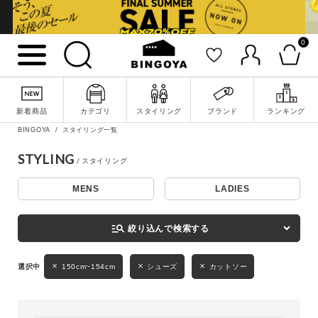
0
詳細検索
新着商品
カテゴリ
スタイリング
ブランド
ランキング
BINGOYA
スタイリング一覧
STYLING
MENS
LADIES
キーワード
manage_search
絞り込んで検索する
性別
150cm~154cm
シューズ
カットソー
MENS
LADIES
KIDS
カテゴリ