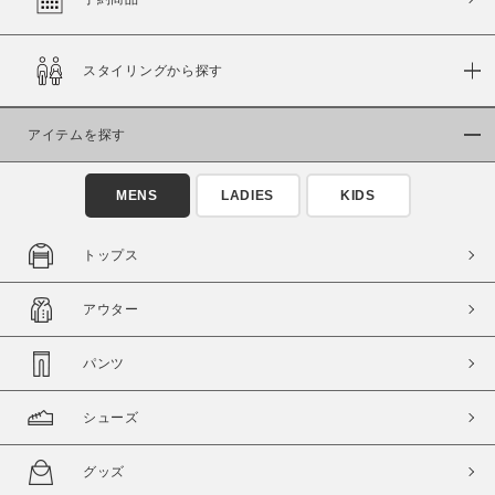
スタイリングから探す
価格
～
アイテムを探す
商品タイプ
MENS
LADIES
KIDS
通常商品
予約商品
セール価格
WEB限定
トップス
在庫
アウター
在庫あり
在庫なし含む
パンツ
シューズ
グッズ