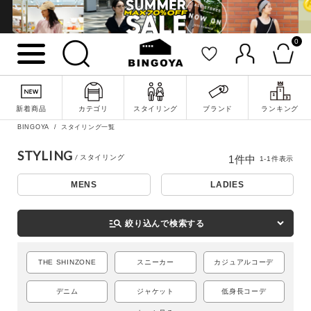
0
詳細検索
新着商品
カテゴリ
スタイリング
ブランド
ランキング
BINGOYA
スタイリング一覧
STYLING
1
件中
1
-
1
件表示
MENS
LADIES
manage_search
絞り込んで検索する
THE SHINZONE
スニーカー
カジュアルコーデ
キーワード
デニム
ジャケット
低身長コーデ