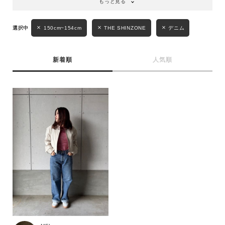
もっと見る
性別
MENS
LADIES
KIDS
150cm~154cm
THE SHINZONE
デニム
カテゴリ
新着順
人気順
サイズ
ブランド