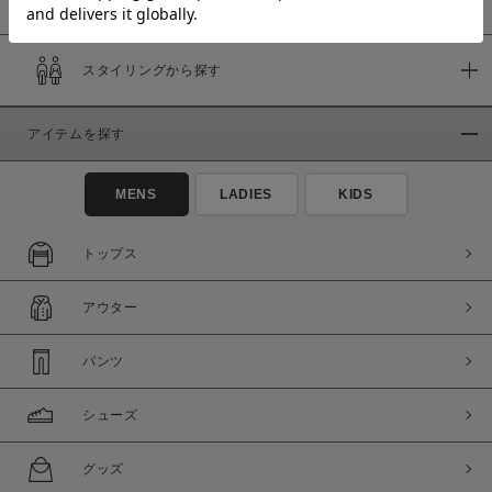
スタイリングから探す
価格
～
アイテムを探す
商品タイプ
MENS
LADIES
KIDS
通常商品
予約商品
セール価格
WEB限定
トップス
在庫
アウター
在庫あり
在庫なし含む
パンツ
シューズ
グッズ