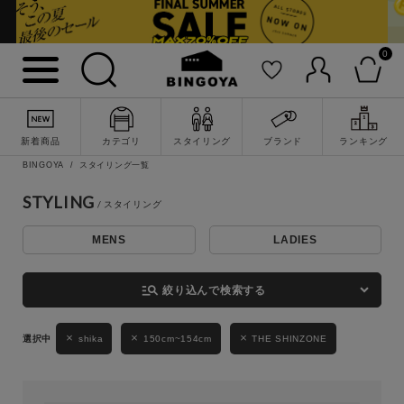
0
詳細検索
新着商品
カテゴリ
スタイリング
ブランド
ランキング
BINGOYA
スタイリング一覧
STYLING
MENS
LADIES
キーワード
manage_search
絞り込んで検索する
性別
shika
150cm~154cm
THE SHINZONE
MENS
LADIES
KIDS
カテゴリ