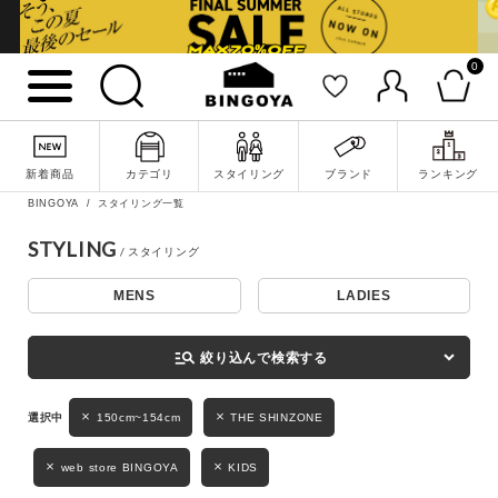
0
詳細検索
新着商品
カテゴリ
スタイリング
ブランド
ランキング
BINGOYA
スタイリング一覧
STYLING
MENS
LADIES
キーワード
manage_search
絞り込んで検索する
性別
150cm~154cm
THE SHINZONE
MENS
LADIES
KIDS
web store BINGOYA
KIDS