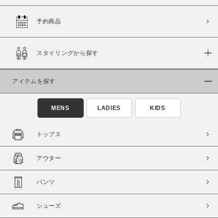
予約商品
価格
スタイリングから探す
～
アイテムを探す
商品タイプ
通常商品
予約商品
MENS
LADIES
KIDS
セール価格
WEB限定
トップス
在庫
アウター
在庫あり
在庫なし含む
パンツ
シューズ