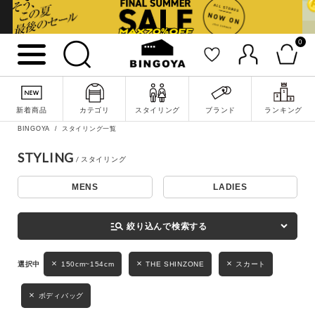
0
詳細検索
新着商品
カテゴリ
スタイリング
ブランド
ランキング
BINGOYA
スタイリング一覧
STYLING
MENS
LADIES
キーワード
manage_search
絞り込んで検索する
性別
150cm~154cm
THE SHINZONE
スカート
MENS
LADIES
KIDS
ボディバッグ