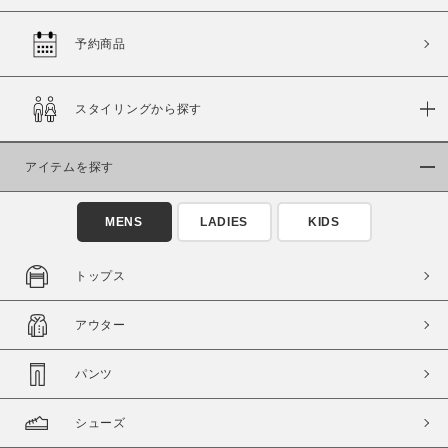
予約商品
価格
スタイリングから探す
～
アイテムを探す
商品タイプ
通常商品
予約商品
MENS
LADIES
KIDS
セール価格
WEB限定
トップス
在庫
アウター
在庫あり
在庫なし含む
パンツ
シューズ