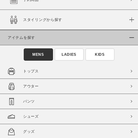
スタイリングから探す
価格
～
アイテムを探す
商品タイプ
MENS
LADIES
KIDS
通常商品
予約商品
セール価格
WEB限定
トップス
在庫
アウター
在庫あり
在庫なし含む
パンツ
シューズ
グッズ