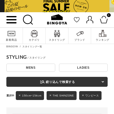
0
詳細検索
新着商品
カテゴリ
スタイリング
ブランド
ランキング
BINGOYA
スタイリング一覧
STYLING
MENS
LADIES
キーワード
manage_search
絞り込んで検索する
性別
150cm~154cm
THE SHINZONE
ワンピース
MENS
LADIES
KIDS
カテゴリ