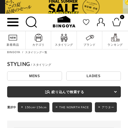
0
詳細検索
新着商品
カテゴリ
スタイリング
ブランド
ランキング
BINGOYA
スタイリング一覧
STYLING
MENS
LADIES
キーワード
manage_search
絞り込んで検索する
性別
150cm~154cm
THE NONRTH FACE
アウター
MENS
LADIES
KIDS
カテゴリ