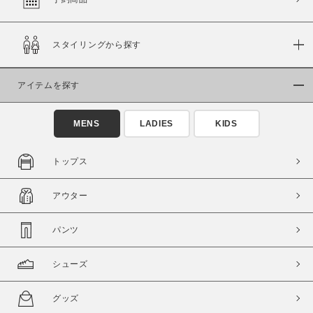
スタイリングから探す
価格
～
アイテムを探す
商品タイプ
MENS
LADIES
KIDS
通常商品
予約商品
セール価格
WEB限定
トップス
在庫
アウター
在庫あり
在庫なし含む
パンツ
シューズ
グッズ