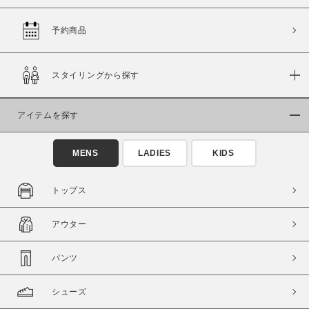
予約商品
価格
スタイリングから探す
～
アイテムを探す
商品タイプ
通常商品
予約商品
MENS
LADIES
KIDS
セール価格
WEB限定
トップス
在庫
アウター
在庫あり
在庫なし含む
パンツ
シューズ