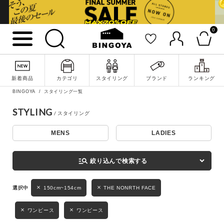
0
詳細検索
新着商品
カテゴリ
スタイリング
ブランド
ランキング
BINGOYA
スタイリング一覧
STYLING
MENS
LADIES
キーワード
manage_search
絞り込んで検索する
性別
150cm~154cm
THE NONRTH FACE
MENS
LADIES
KIDS
ワンピース
ワンピース