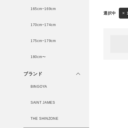
165cm~169cm
サイズ
170cm~174cm
ゲスト
様
175cm~179cm
ブランド
180cm〜
ログイン / マイページ
ブランド
お気に入りアイテム
BINGOYA
注文履歴
SAINT JAMES
新規会員登録
THE SHINZONE