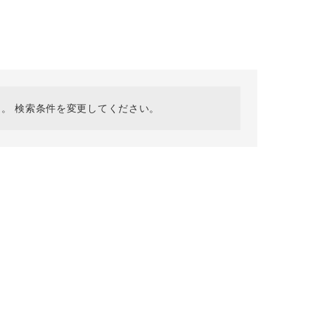
採用情報
ギフトカード
予約商品
WEB限定
。 検索条件を変更してください。
在庫なし含む
BINGOYA
無料公式アプリダウンロード