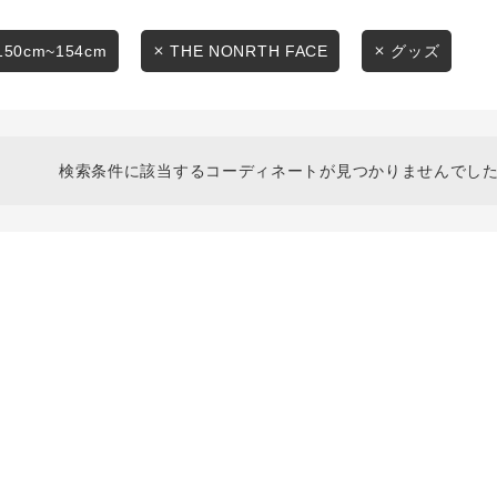
スタイリングから探す
商品タイプ
ブランドから探す
150cm~154cm
THE NONRTH FACE
グッズ
通常商品
WEB限定アイテムを探す
履き比べ可能商品から探す
セール価格
検索条件に該当するコーディネートが見つかりませんでした
お知らせ・ご利用ガイド
在庫
お知らせ
在庫あり
ご利用ガイド
ギフトラッピング
お問い合わせ
この条件で絞り込む