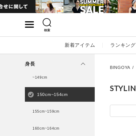
検索
詳細検索
新着アイテム
ランキング
キーワード
身長
BINGOYA
~149cm
STYLI
性別
150cm~154cm
MENS
LADI
155cm~159cm
カテゴリ
160cm~164cm