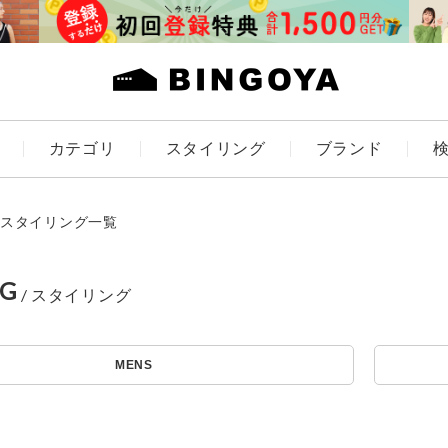
カテゴリ
スタイリング
ブランド
カラー
スタイリング一覧
NG
アイテムを探す
ES
KIDS
MENS
価格
条件絞り込み検索
カテゴリから探す
～