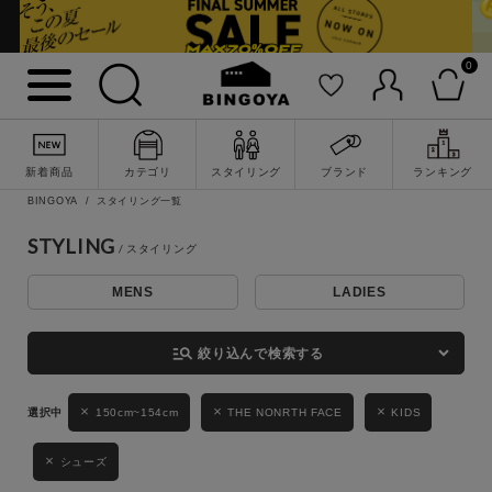
0
詳細検索
新着商品
カテゴリ
スタイリング
ブランド
ランキング
BINGOYA
スタイリング一覧
STYLING
MENS
LADIES
キーワード
manage_search
絞り込んで検索する
性別
150cm~154cm
THE NONRTH FACE
KIDS
MENS
LADIES
KIDS
シューズ