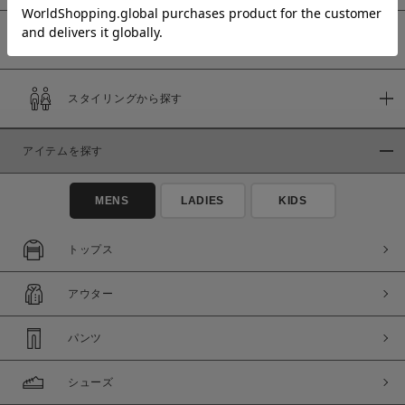
予約商品
価格
スタイリングから探す
～
アイテムを探す
商品タイプ
通常商品
予約商品
MENS
LADIES
KIDS
セール価格
WEB限定
トップス
在庫
アウター
在庫あり
在庫なし含む
パンツ
シューズ