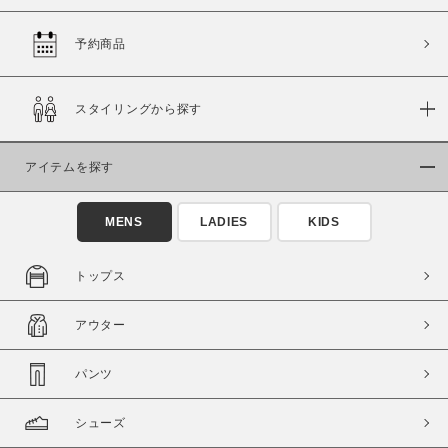
予約商品
価格
スタイリングから探す
～
アイテムを探す
商品タイプ
通常商品
予約商品
MENS
LADIES
KIDS
セール価格
WEB限定
トップス
在庫
アウター
在庫あり
在庫なし含む
パンツ
シューズ