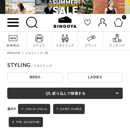
0
詳細検索
新着商品
カテゴリ
スタイリング
ブランド
ランキング
BINGOYA
スタイリング一覧
STYLING
MENS
LADIES
キーワード
manage_search
絞り込んで検索する
性別
150cm~154cm
SAINT JAMES
MENS
LADIES
KIDS
THE SHINZONE