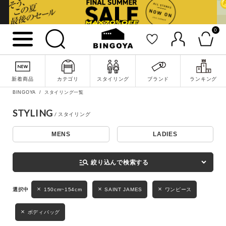
0
詳細検索
新着商品
カテゴリ
スタイリング
ブランド
ランキング
BINGOYA
スタイリング一覧
STYLING
MENS
LADIES
キーワード
manage_search
絞り込んで検索する
性別
150cm~154cm
SAINT JAMES
ワンピース
MENS
LADIES
KIDS
ボディバッグ