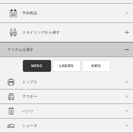
予約商品
価格
スタイリングから探す
～
アイテムを探す
商品タイプ
通常商品
予約商品
MENS
LADIES
KIDS
セール価格
WEB限定
トップス
在庫
アウター
在庫あり
在庫なし含む
パンツ
シューズ