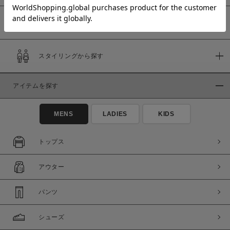
予約商品
価格
スタイリングから探す
～
アイテムを探す
商品タイプ
通常商品
予約商品
MENS
LADIES
KIDS
セール価格
WEB限定
トップス
在庫
アウター
在庫あり
在庫なし含む
パンツ
シューズ