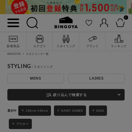
0
詳細検索
新着商品
カテゴリ
スタイリング
ブランド
ランキング
BINGOYA
スタイリング一覧
STYLING
MENS
LADIES
キーワード
manage_search
絞り込んで検索する
性別
150cm~154cm
SAINT JAMES
KIDS
MENS
LADIES
KIDS
アウター