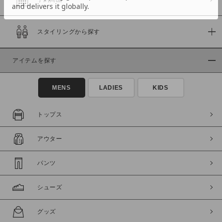
スタイリングから探す
価格
～
アイテムを探す
商品タイプ
MENS
LADIES
KIDS
通常商品
予約商品
セール価格
WEB限定
トップス
在庫
アウター
在庫あり
在庫なし含む
パンツ
シューズ
グッズ