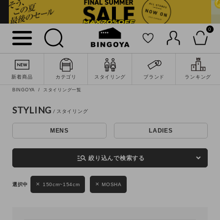
0
詳細検索
新着商品
カテゴリ
スタイリング
ブランド
ランキング
BINGOYA
スタイリング一覧
STYLING
MENS
LADIES
キーワード
manage_search
絞り込んで検索する
性別
150cm~154cm
MOSHA
MENS
LADIES
KIDS
カテゴリ