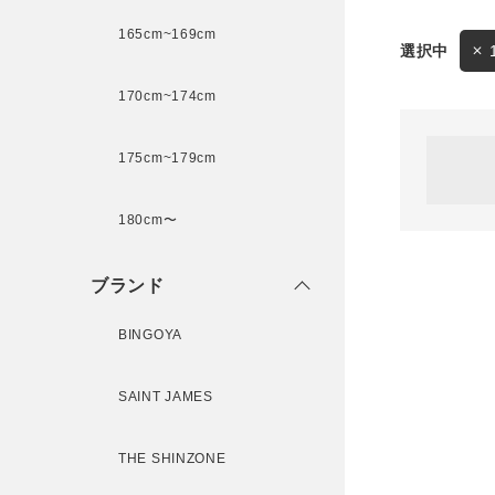
165cm~169cm
サイズ
170cm~174cm
ゲスト
様
175cm~179cm
ブランド
180cm〜
ログイン / マイページ
ブランド
お気に入りアイテム
BINGOYA
注文履歴
SAINT JAMES
新規会員登録
THE SHINZONE