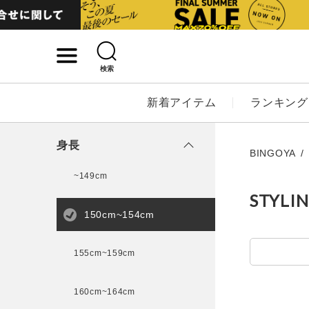
検索
詳細検索
新着アイテム
ランキング
キーワード
身長
BINGOYA
~149cm
STYLI
性別
150cm~154cm
MENS
LADI
155cm~159cm
カテゴリ
160cm~164cm