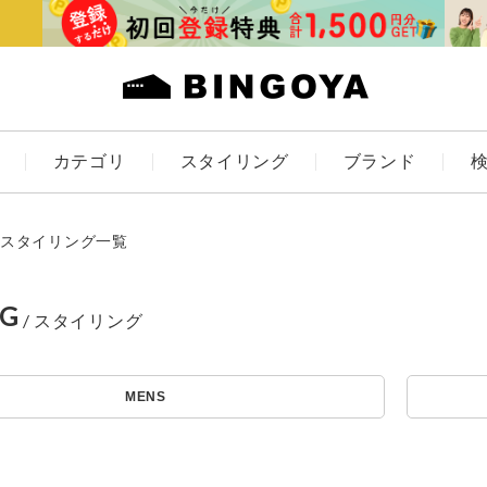
カテゴリ
スタイリング
ブランド
カラー
スタイリング一覧
NG
アイテムを探す
ES
KIDS
MENS
価格
条件絞り込み検索
カテゴリから探す
～