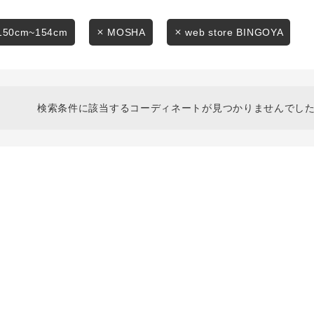
スタイリングから探す
商品タイプ
ブランドから探す
150cm~154cm
MOSHA
web store BINGOYA
通常商品
WEB限定アイテムを探す
履き比べ可能商品から探す
セール価格
検索条件に該当するコーディネートが見つかりませんでした
お知らせ・ご利用ガイド
在庫
お知らせ
在庫あり
ご利用ガイド
ギフトラッピング
お問い合わせ
この条件で絞り込む