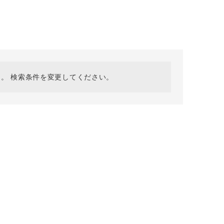
採用情報
ギフトカード
予約商品
WEB限定
。 検索条件を変更してください。
在庫なし含む
BINGOYA
無料公式アプリダウンロード