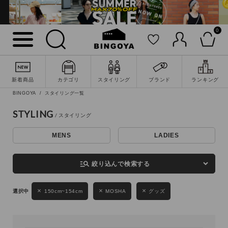
0
詳細検索
新着商品
カテゴリ
スタイリング
ブランド
ランキング
BINGOYA
スタイリング一覧
STYLING
MENS
LADIES
キーワード
manage_search
絞り込んで検索する
性別
150cm~154cm
MOSHA
グッズ
MENS
LADIES
KIDS
カテゴリ