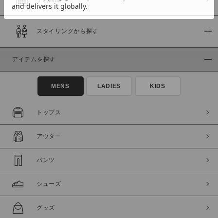
スタイリングから探す
価格
～
アイテムを探す
商品タイプ
MENS
LADIES
KIDS
通常商品
予約商品
セール価格
WEB限定
トップス
在庫
アウター
在庫あり
在庫なし含む
パンツ
シューズ
グッズ