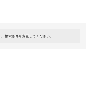
採用情報
ギフトカード
予約商品
WEB限定
。 検索条件を変更してください。
在庫なし含む
BINGOYA
無料公式アプリダウンロード