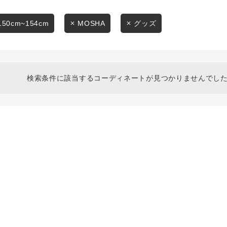
スタイリングから探す
商品タイプ
ブランドから探す
150cm~154cm
MOSHA
グッズ
通常商品
WEB限定アイテムを探す
履き比べ可能商品から探す
セール価格
検索条件に該当するコーディネートが見つかりませんでした
お知らせ・ご利用ガイド
在庫
お知らせ
在庫あり
ご利用ガイド
ギフトラッピング
お問い合わせ
この条件で絞り込む