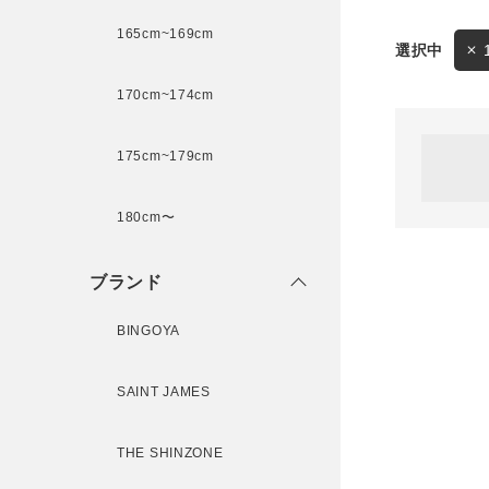
165cm~169cm
サイズ
170cm~174cm
ゲスト
様
175cm~179cm
ブランド
180cm〜
ログイン / マイページ
ブランド
お気に入りアイテム
BINGOYA
注文履歴
SAINT JAMES
新規会員登録
THE SHINZONE