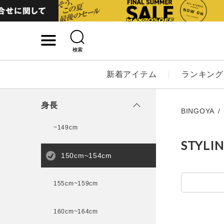
検索
詳細検索
新着アイテム
ランキング
キーワード
身長
BINGOYA
~149cm
STYLI
性別
150cm~154cm
MENS
LADI
155cm~159cm
カテゴリ
160cm~164cm