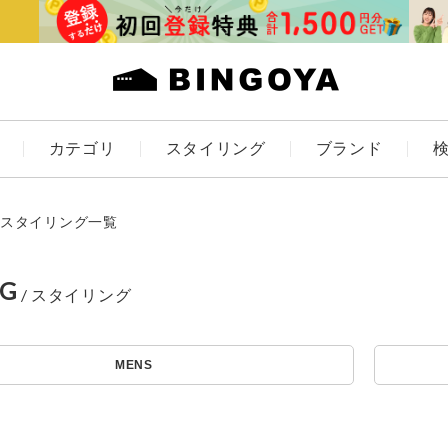
カテゴリ
スタイリング
ブランド
カラー
スタイリング一覧
NG
アイテムを探す
ES
KIDS
MENS
価格
条件絞り込み検索
カテゴリから探す
～