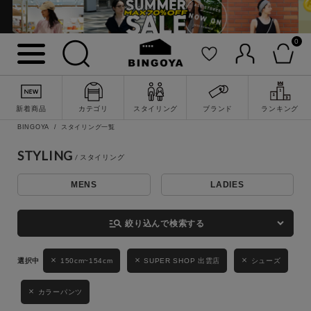
0
詳細検索
新着商品
カテゴリ
スタイリング
ブランド
ランキング
BINGOYA
スタイリング一覧
STYLING
MENS
LADIES
キーワード
manage_search
絞り込んで検索する
性別
150cm~154cm
SUPER SHOP 出雲店
シューズ
MENS
LADIES
KIDS
カラーパンツ