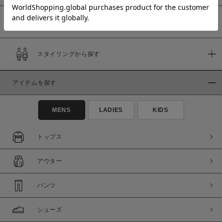
予約商品
価格
スタイリングから探す
～
アイテムを探す
商品タイプ
通常商品
予約商品
MENS
LADIES
KIDS
セール価格
WEB限定
トップス
在庫
アウター
在庫あり
在庫なし含む
パンツ
シューズ