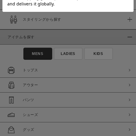
スタイリングから探す
価格
～
アイテムを探す
商品タイプ
MENS
LADIES
KIDS
通常商品
予約商品
セール価格
WEB限定
トップス
在庫
アウター
在庫あり
在庫なし含む
パンツ
シューズ
グッズ