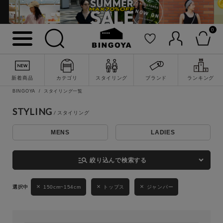
0
詳細検索
新着商品
カテゴリ
スタイリング
ブランド
ランキング
BINGOYA
スタイリング一覧
STYLING
MENS
LADIES
キーワード
manage_search
絞り込んで検索する
性別
150cm~154cm
トップス
ジャンパー
MENS
LADIES
KIDS
カテゴリ