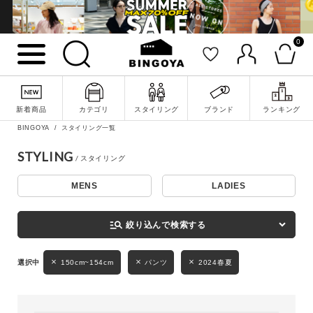
0
詳細検索
新着商品
カテゴリ
スタイリング
ブランド
ランキング
BINGOYA
スタイリング一覧
STYLING
MENS
LADIES
キーワード
manage_search
絞り込んで検索する
性別
150cm~154cm
パンツ
2024春夏
MENS
LADIES
KIDS
カテゴリ