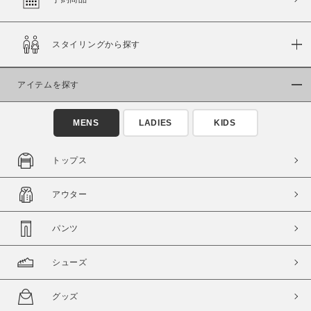
スタイリングから探す
価格
～
アイテムを探す
商品タイプ
MENS
LADIES
KIDS
通常商品
予約商品
セール価格
WEB限定
トップス
在庫
アウター
在庫あり
在庫なし含む
パンツ
シューズ
グッズ