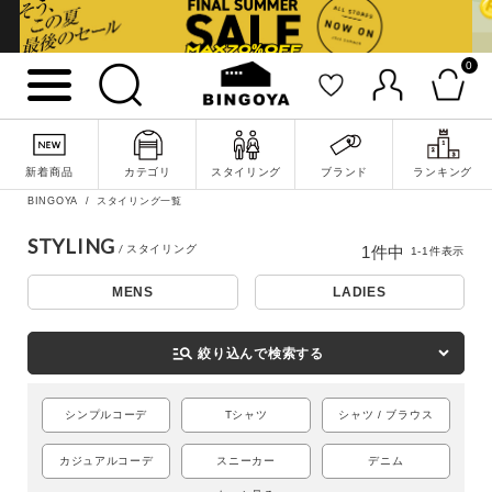
0
詳細検索
新着商品
カテゴリ
スタイリング
ブランド
ランキング
BINGOYA
スタイリング一覧
STYLING
1
件中
1
-
1
件表示
MENS
LADIES
manage_search
絞り込んで検索する
シンプルコーデ
Tシャツ
シャツ / ブラウス
キーワード
カジュアルコーデ
スニーカー
デニム