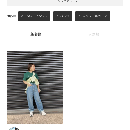
もっと見る
性別
MENS
LADIES
KIDS
150cm~154cm
パンツ
カジュアルコーデ
カテゴリ
新着順
人気順
サイズ
ブランド