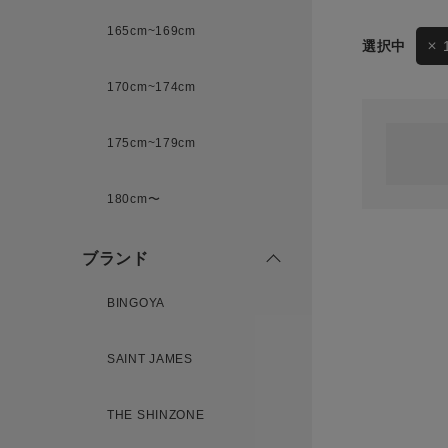
165cm~169cm
サイズ
170cm~174cm
ゲスト
様
175cm~179cm
ブランド
180cm〜
ログイン / マイページ
ブランド
お気に入りアイテム
BINGOYA
注文履歴
SAINT JAMES
新規会員登録
THE SHINZONE