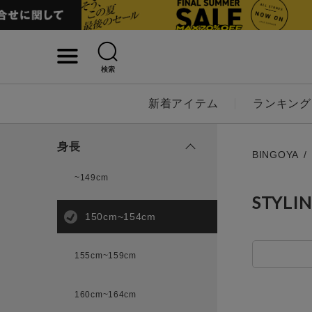
検索
詳細検索
新着アイテム
ランキング
キーワード
身長
BINGOYA
~149cm
STYLI
性別
150cm~154cm
MENS
LADI
155cm~159cm
カテゴリ
160cm~164cm