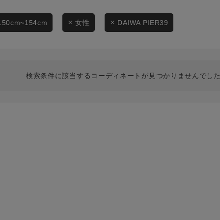
スタイリングから探す
商品タイプ
ブランドから探す
150cm~154cm
女性
DAIWA PIER39
通常商品
WEB限定アイテムを探す
履き比べ可能商品から探す
セール価格
検索条件に該当するコーディネートが見つかりませんでした
お知らせ・ご利用ガイド
在庫
お知らせ
在庫あり
ご利用ガイド
ギフトラッピング
お問い合わせ
この条件で絞り込む