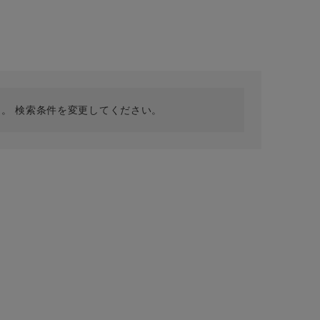
採用情報
ギフトカード
予約商品
WEB限定
。 検索条件を変更してください。
在庫なし含む
BINGOYA
無料公式アプリダウンロード