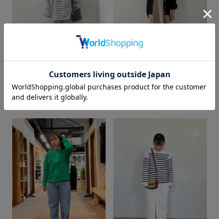
カラー
Asami
Asami
BINGOYA 鳥取駅南店
BINGOYA 鳥取駅南店
151cm
151cm
価格
～
商品タイプ
通常商品
予約商品
セール価格
WEB限定