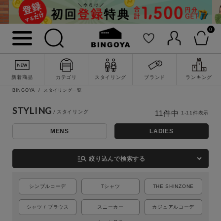
0
新着商品
カテゴリ
スタイリング
ブランド
ランキング
BINGOYA
スタイリング一覧
STYLING
11
件中
1
-
11
件表示
詳細検索
MENS
LADIES
manage_search
絞り込んで検索する
シンプルコーデ
Tシャツ
THE SHINZONE
シャツ / ブラウス
スニーカー
カジュアルコーデ