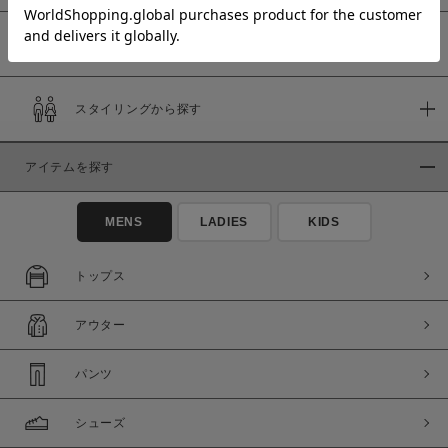
予約商品
価格
スタイリングから探す
～
アイテムを探す
商品タイプ
通常商品
予約商品
MENS
LADIES
KIDS
セール価格
WEB限定
トップス
在庫
アウター
在庫あり
在庫なし含む
パンツ
シューズ