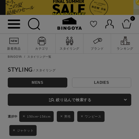
0
詳細検索
新着商品
カテゴリ
スタイリング
ブランド
ランキング
BINGOYA
スタイリング一覧
STYLING
MENS
LADIES
キーワード
manage_search
絞り込んで検索する
性別
150cm~154cm
男性
ワンピース
MENS
LADIES
KIDS
ジャケット